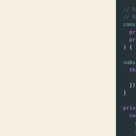
// R
// R
cons
pr
pr
  ) { 
subs
th
    })
  }
priv
co