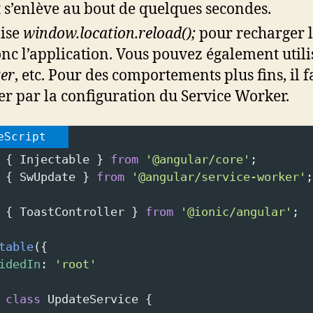
t s’enlève au bout de quelques secondes.
lise
window.location.reload();
pour recharger 
onc l’application. Vous pouvez également utili
er
, etc. Pour des comportements plus fins, il 
er par la configuration du Service Worker.
eScript
 { 
Injectable
 } 
from
'@angular/core'
;
 { 
SwUpdate
 } 
from
'@angular/service-worker'
;
 { 
ToastController
 } 
from
'@ionic/angular'
;
table
({
idedIn
: 
'root'
class
UpdateService
 {