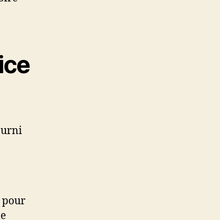
ice
ourni
 pour
le