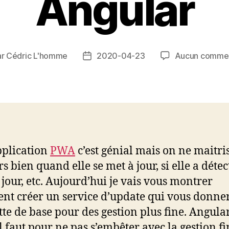
Angular
ar
Cédric L'homme
2020-04-23
Aucun commen
ur
Date
de
icle
l’article
plication
PWA
c’est génial mais on ne maitri
s bien quand elle se met à jour, si elle a déte
 jour, etc. Aujourd’hui je vais vous montrer
t créer un service d’update qui vous donner
tte de base pour des gestion plus fine. Angular
il faut pour ne pas s’embêter avec la gestion fi