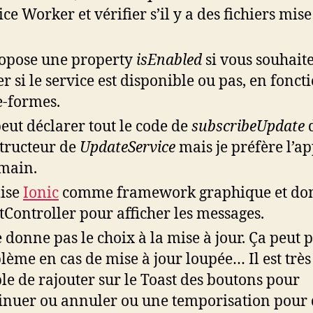
ce Worker et vérifier s’il y a des fichiers mise 
ropose une property
isEnabled
si vous souhait
er si le service est disponible ou pas, en fonct
e-formes.
eut déclarer tout le code de
subscribeUpdate
d
tructeur de
UpdateService
mais je préfère l’a
 main.
lise
Ionic
comme framework graphique et do
tController pour afficher les messages.
e donne pas le choix à la mise à jour. Ça peut 
lème en cas de mise à jour loupée… Il est très
le de rajouter sur le Toast des boutons pour
inuer ou annuler ou une temporisation pour 