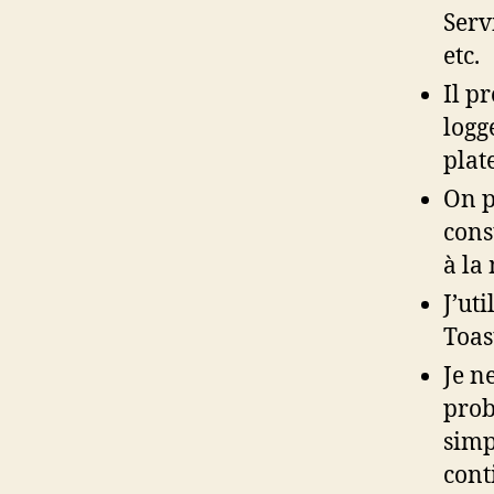
Servi
etc.
Il p
logg
plat
On p
cons
à la
J’uti
Toas
Je n
prob
simp
cont