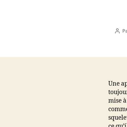
P
Aute
de
l’art
Une ap
toujour
mise à
commen
squele
ce qu’