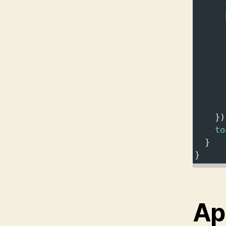
      
      
      
      
    })
to
  }
}
Ap