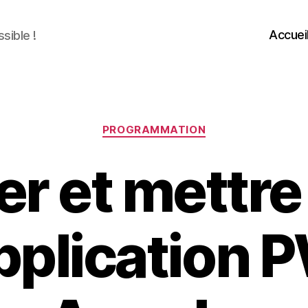
Accuei
sible !
Catégories
PROGRAMMATION
er et mettre
pplication 