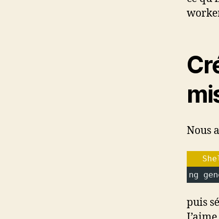
worker
Cré
mis
Nous a
She
ng gen
puis s
J’aime