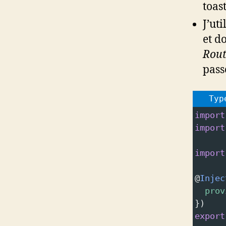
toas
J’uti
et d
Rout
pass
Typ
import
import
import
@
Injec
prov
})
export