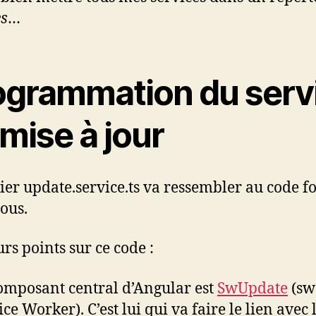
es
…
ogrammation du serv
mise à jour
hier update.service.ts va ressembler au code f
sous.
urs points sur ce code :
omposant central d’Angular est
SwUpdate
(sw
ce Worker). C’est lui qui va faire le lien avec 