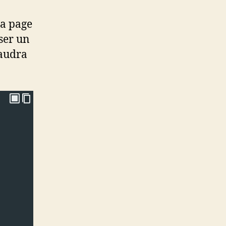
la page
ser un
faudra