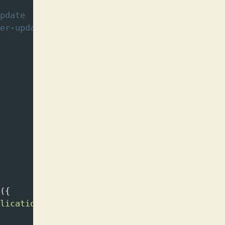
pdate
er-updates/
({
lication va se recharger.'
,