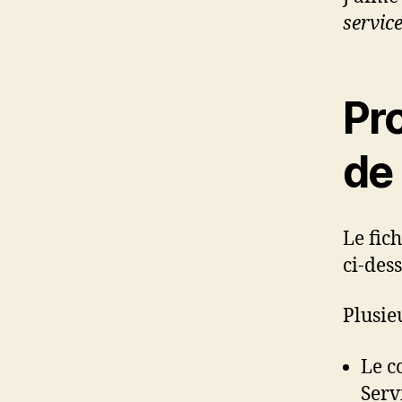
servic
Pr
de 
Le fic
ci-des
Plusie
Le c
Servi