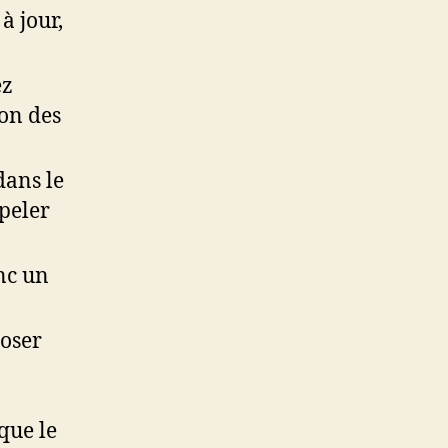
à jour,
ez
ion des
ans le
ppeler
nc un
poser
que le