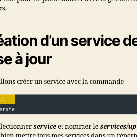
s.
ation d’un service d
e à jour
llons créer un service avec la commande
ll
erate
électionner
service
et nommer le
services/u
 bien mettre tous mes services dans un répert