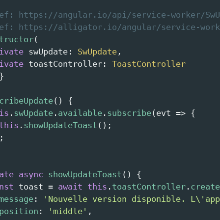
ef: https://angular.io/api/service-worker/SwU
ef: https://alligator.io/angular/service-work
tructor
(
ivate
swUpdate
: 
SwUpdate
,
ivate
toastController
: 
ToastController
}
cribeUpdate
() {
is
.
swUpdate
.
available
.
subscribe
(
evt
=>
 {
this
.
showUpdateToast
();
;
ate
async
showUpdateToast
() {
nst
toast
=
await
this
.
toastController
.
create
message
: 
'Nouvelle version disponible. L\'app
position
: 
'middle'
,