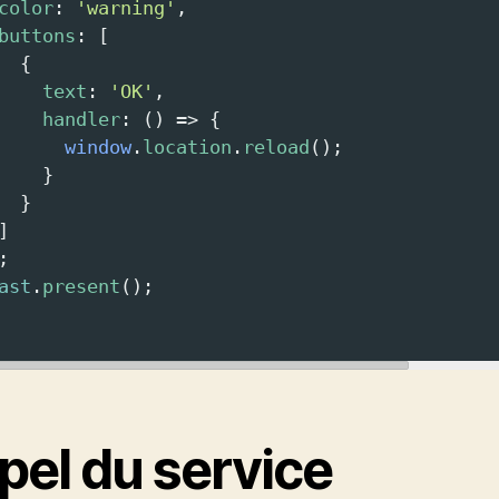
color
: 
'warning'
,
buttons
: [
  {
text
: 
'OK'
,
handler
: () 
=>
 {
window
.
location
.
reload
();
    }
  }
]
;
ast
.
present
();
pel du service