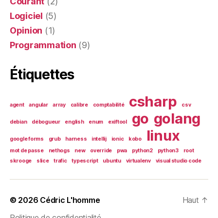
Courant
(2)
Logiciel
(5)
Opinion
(1)
Programmation
(9)
Étiquettes
csharp
agent
angular
array
calibre
comptabilité
csv
go
golang
debian
débogueur
english
enum
exiftool
linux
google forms
grub
harness
intellij
ionic
kobo
mot de passe
nethogs
new
override
pwa
python2
python3
root
skrooge
slice
trafic
typescript
ubuntu
virtualenv
visual studio code
© 2026
Cédric L'homme
Haut
↑
Politique de confidentialité