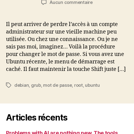
sur
Aucun commentaire
l’article
l’article
Récupérer
un
compte
Il peut arriver de perdre l’accès à un compte
root
administrateur sur une vieille machine peu
sur
utilisée. Ou chez une connaissance. Ou je ne
une
sais pas moi, imaginez… Voilà la procédure
base
pour changer le mot de passe. Si vous avez une
Debian
Ubuntu récente, le menu de démarrage est
(Ubuntu)
caché. Il faut maintenir la touche Shift juste […]
debian
,
grub
,
mot de passe
,
root
,
ubuntu
Étiquettes
Articles récents
Problems with AI are nothing new. The tools