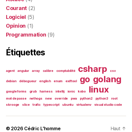
Courant
(2)
Logiciel
(5)
Opinion
(1)
Programmation
(9)
Étiquettes
csharp
agent
angular
array
calibre
comptabilité
csv
go
golang
debian
débogueur
english
enum
exiftool
linux
google forms
grub
harness
intellij
ionic
kobo
mot de passe
nethogs
new
override
pwa
python2
python3
root
skrooge
slice
trafic
typescript
ubuntu
virtualenv
visual studio code
© 2026
Cédric L'homme
Haut
↑