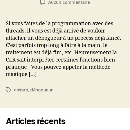
sur
Aucun commentaire
l’article
l’article
Comment
lancer
un
Si vous faites de la programmation avec des
débogueur
threads, il vous est déjà arrivé de vouloir
par
attacher un débogueur à un process déjà lancé.
programmation
C’est parfois trop long à faire à la main, le
en
traitement est déjà fini, etc. Heureusement la
C#
CLR sait interpréter certaines fonctions bien
?
pratique ! Vous pouvez appeler la méthode
magique […]
csharp
,
débogueur
Étiquettes
Articles récents