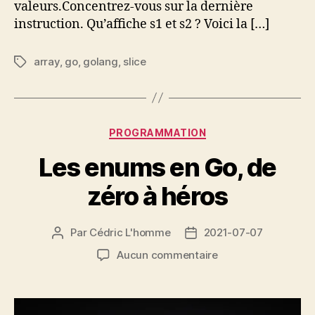
valeurs.Concentrez-vous sur la dernière
instruction. Qu’affiche s1 et s2 ? Voici la […]
array
,
go
,
golang
,
slice
Étiquettes
Catégories
PROGRAMMATION
Les enums en Go, de
zéro à héros
Par
Cédric L'homme
2021-07-07
Auteur
Date
de
de
sur
Aucun commentaire
l’article
l’article
Les
enums
en