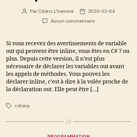
Par
Cédric L'homme
2020-02-04
Auteur
Date
de
de
sur
Aucun commentaire
l’article
l’article
Inline
des
variables
Si vous recevez des avertissements de variable
out
out qui peuvent être inline, vous êtes en C# 7 ou
à
plus. Depuis cette version, il n’est plus
partir
nécessaire de déclarer les variables out avant
du
les appels de méthodes. Vous pouvez les
C#
déclarer inline, c’est à dire à la volée proche de
7
la déclaration out. Elle peut être […]
csharp
Étiquettes
Catégories
PROGRAMMATION