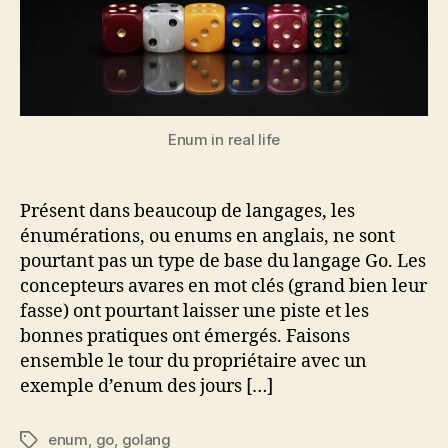
Go,
de
zéro
à
héros
Enum in real life
Présent dans beaucoup de langages, les
énumérations, ou enums en anglais, ne sont
pourtant pas un type de base du langage Go. Les
concepteurs avares en mot clés (grand bien leur
fasse) ont pourtant laisser une piste et les
bonnes pratiques ont émergés. Faisons
ensemble le tour du propriétaire avec un
exemple d’enum des jours […]
enum
,
go
,
golang
Étiquettes