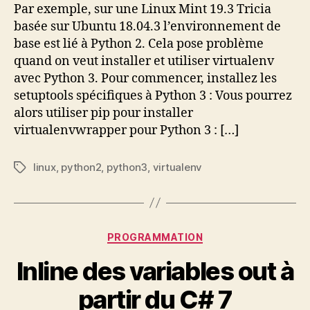
pour
Par exemple, sur une Linux Mint 19.3 Tricia
Python
basée sur Ubuntu 18.04.3 l’environnement de
3
base est lié à Python 2. Cela pose problème
dans
quand on veut installer et utiliser virtualenv
un
avec Python 3. Pour commencer, installez les
environnement
setuptools spécifiques à Python 3 : Vous pourrez
Python
2
alors utiliser pip pour installer
virtualenvwrapper pour Python 3 : […]
linux
,
python2
,
python3
,
virtualenv
Étiquettes
Catégories
PROGRAMMATION
Inline des variables out à
partir du C# 7