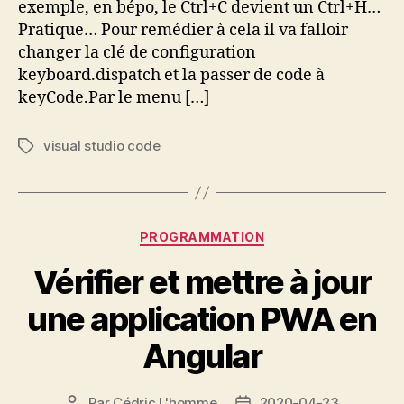
exemple, en bépo, le Ctrl+C devient un Ctrl+H…
Studio
Pratique… Pour remédier à cela il va falloir
Code
changer la clé de configuration
sous
Ubuntu
keyboard.dispatch et la passer de code à
keyCode.Par le menu […]
visual studio code
Étiquettes
Catégories
PROGRAMMATION
Vérifier et mettre à jour
une application PWA en
Angular
Par
Cédric L'homme
2020-04-23
Auteur
Date