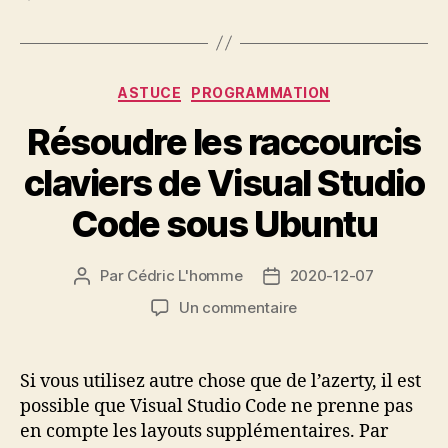
Catégories
ASTUCE
PROGRAMMATION
Résoudre les raccourcis
claviers de Visual Studio
Code sous Ubuntu
Par
Cédric L'homme
2020-12-07
Auteur
Date
de
de
sur
Un commentaire
l’article
l’article
Résoudre
les
raccourcis
Si vous utilisez autre chose que de l’azerty, il est
claviers
possible que Visual Studio Code ne prenne pas
de
en compte les layouts supplémentaires. Par
Visual