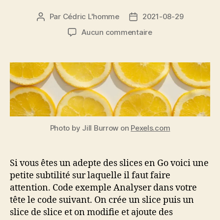
Par
Cédric L'homme
2021-08-29
Auteur
Date
de
de
sur
Aucun commentaire
l’article
l’article
Subtilité
sur
les
tableaux
supports
des
slices
en
Photo by Jill Burrow on
Pexels.com
Go
Si vous êtes un adepte des slices en Go voici une
petite subtilité sur laquelle il faut faire
attention. Code exemple Analyser dans votre
tête le code suivant. On crée un slice puis un
slice de slice et on modifie et ajoute des