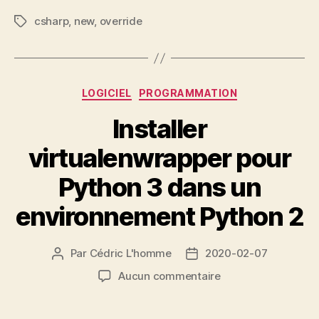
csharp
,
new
,
override
Étiquettes
Catégories
LOGICIEL
PROGRAMMATION
Installer
virtualenwrapper pour
Python 3 dans un
environnement Python 2
Par
Cédric L'homme
2020-02-07
Auteur
Date
de
de
sur
Aucun commentaire
l’article
l’article
Installer
virtualenwrapper