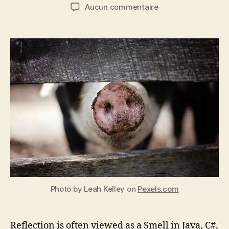
de
de
sur
Aucun commentaire
l’article
l’article
Why
reflection
can
be
a
smell,
even
in
Go.
Photo by Leah Kelley on
Pexels.com
Reflection is often viewed as a Smell in Java, C#,