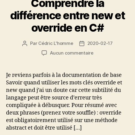
Comprendre la
différence entre new et
override en C#
Par
Cédric L'homme
2020-02-17
Auteur
Date
de
de
sur
Aucun commentaire
l’article
l’article
Comprendre
la
différence
Je reviens parfois à la documentation de base
entre
Savoir quand utiliser les mots clés override et
new
new quand j’ai un doute car cette subtilité du
et
langage peut être source d’erreur très
override
compliquée à débusquer. Pour résumé avec
en
deux phrases (prenez votre souffle) : override
C#
est obligatoirement utilisé sur une méthode
abstract et doit être utilisé […]