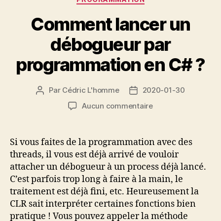
Comment lancer un
débogueur par
programmation en C# ?
Par
Cédric L'homme
2020-01-30
Auteur
Date
de
de
sur
Aucun commentaire
l’article
l’article
Comment
lancer
un
Si vous faites de la programmation avec des
débogueur
threads, il vous est déjà arrivé de vouloir
par
attacher un débogueur à un process déjà lancé.
programmation
C’est parfois trop long à faire à la main, le
en
traitement est déjà fini, etc. Heureusement la
C#
CLR sait interpréter certaines fonctions bien
?
pratique ! Vous pouvez appeler la méthode