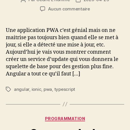
de
de
sur
Aucun commentaire
l’article
l’article
Vérifier
et
mettre
Une application PWA c’est génial mais on ne
à
maitrise pas toujours bien quand elle se met à
jour
jour, si elle a détecté une mise à jour, etc.
une
Aujourd’hui je vais vous montrer comment
application
créer un service d’update qui vous donnera le
PWA
squelette de base pour des gestion plus fine.
en
Angular
Angular a tout ce qu’il faut […]
angular
,
ionic
,
pwa
,
typescript
Étiquettes
Catégories
PROGRAMMATION