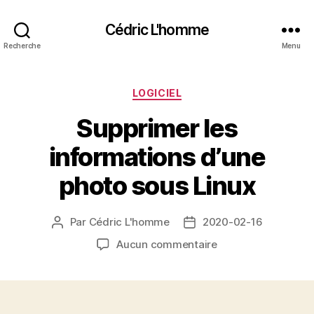
Cédric L'homme
Recherche
Menu
Catégories
LOGICIEL
Supprimer les
informations d’une
photo sous Linux
Par
Cédric L'homme
2020-02-16
Auteur
Date
de
de
sur
Aucun commentaire
l’article
l’article
Supprimer
les
informations
d’une