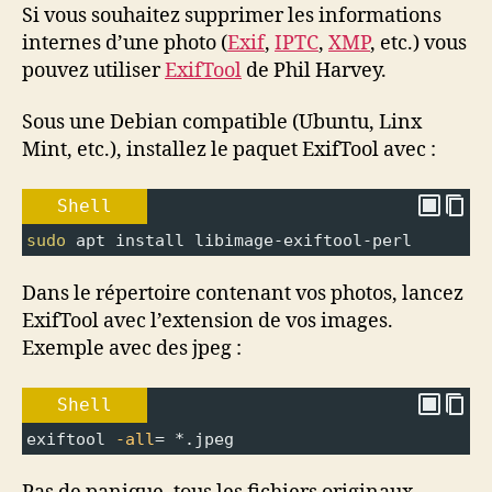
photo
Si vous souhaitez supprimer les informations
sous
internes d’une photo (
Exif
,
IPTC
,
XMP
, etc.) vous
Linux
pouvez utiliser
ExifTool
de Phil Harvey.
Sous une Debian compatible (Ubuntu, Linx
Mint, etc.), installez le paquet ExifTool avec :
Shell
sudo
 apt install libimage-exiftool-perl
Dans le répertoire contenant vos photos, lancez
ExifTool avec l’extension de vos images.
Exemple avec des jpeg :
Shell
exiftool 
-all
=
 *.jpeg