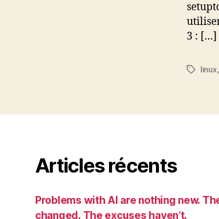
setupt
utilis
3 : […]
linux
Étiquett
Articles récents
Problems with AI are nothing new. Th
changed. The excuses haven’t.