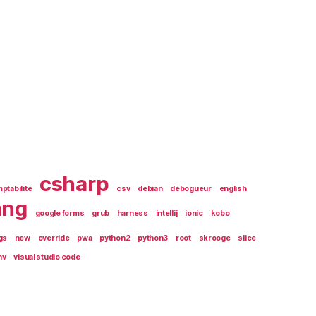
csharp
ptabilité
csv
debian
débogueur
english
ang
google forms
grub
harness
intellij
ionic
kobo
gs
new
override
pwa
python2
python3
root
skrooge
slice
nv
visual studio code