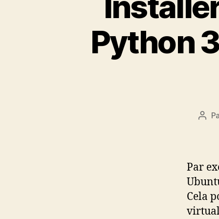
Install
Python 3
P
Aute
de
l’arti
Par ex
Ubuntu
Cela p
virtua