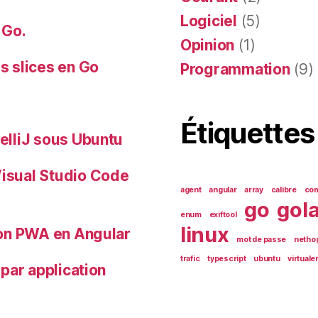
Logiciel
(5)
 Go.
Opinion
(1)
es slices en Go
Programmation
(9)
Étiquettes
telliJ sous Ubuntu
Visual Studio Code
agent
angular
array
calibre
com
go
gol
enum
exiftool
linux
tion PWA en Angular
mot de passe
netho
trafic
typescript
ubuntu
virtuale
 par application