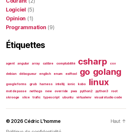
Courant
(2)
Logiciel
(5)
Opinion
(1)
Programmation
(9)
Étiquettes
csharp
agent
angular
array
calibre
comptabilité
csv
go
golang
debian
débogueur
english
enum
exiftool
linux
google forms
grub
harness
intellij
ionic
kobo
mot de passe
nethogs
new
override
pwa
python2
python3
root
skrooge
slice
trafic
typescript
ubuntu
virtualenv
visual studio code
© 2026
Cédric L'homme
Haut
↑
Politique de confidentialité