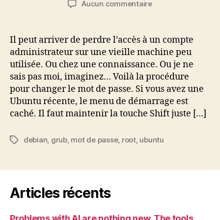
sur
Aucun commentaire
l’article
l’article
Récupérer
un
compte
Il peut arriver de perdre l’accès à un compte
root
administrateur sur une vieille machine peu
sur
utilisée. Ou chez une connaissance. Ou je ne
une
sais pas moi, imaginez… Voilà la procédure
base
pour changer le mot de passe. Si vous avez une
Debian
Ubuntu récente, le menu de démarrage est
(Ubuntu)
caché. Il faut maintenir la touche Shift juste […]
debian
,
grub
,
mot de passe
,
root
,
ubuntu
Étiquettes
Articles récents
Problems with AI are nothing new. The tools