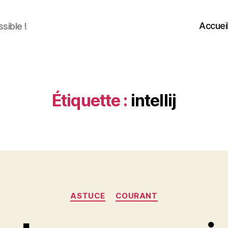
Accuei
sible !
Étiquette :
intellij
Catégories
ASTUCE
COURANT