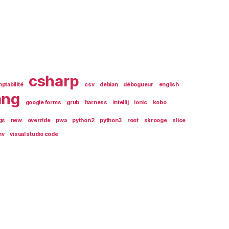
csharp
ptabilité
csv
debian
débogueur
english
ang
google forms
grub
harness
intellij
ionic
kobo
gs
new
override
pwa
python2
python3
root
skrooge
slice
nv
visual studio code