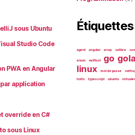
Étiquettes
telliJ sous Ubuntu
Visual Studio Code
agent
angular
array
calibre
com
go
gol
enum
exiftool
linux
tion PWA en Angular
mot de passe
netho
trafic
typescript
ubuntu
virtuale
 par application
t override en C#
to sous Linux