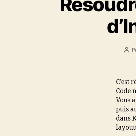
Résoudre
d’I
P
Aut
de
l’art
C’est 
Code m
Vous a
puis a
dans K
layout