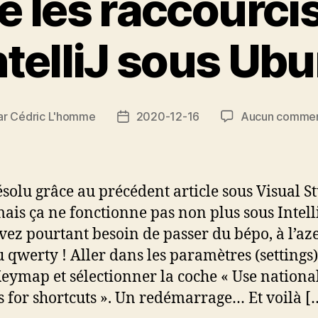
 les raccourcis
ntelliJ sous Ub
ar
Cédric L'homme
2020-12-16
Aucun commen
eur
Date
de
icle
l’article
résolu grâce au précédent article sous Visual S
ais ça ne fonctionne pas non plus sous Intelli
vez pourtant besoin de passer du bépo, à l’az
u qwerty ! Aller dans les paramètres (settings)
eymap et sélectionner la coche « Use nationa
s for shortcuts ». Un redémarrage… Et voilà [