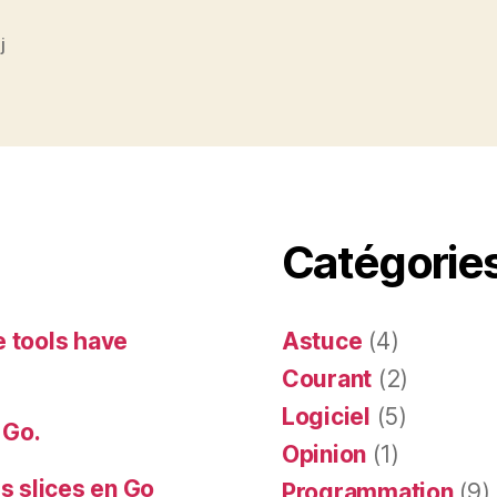
j
es
Catégorie
e tools have
Astuce
(4)
Courant
(2)
Logiciel
(5)
 Go.
Opinion
(1)
es slices en Go
Programmation
(9)