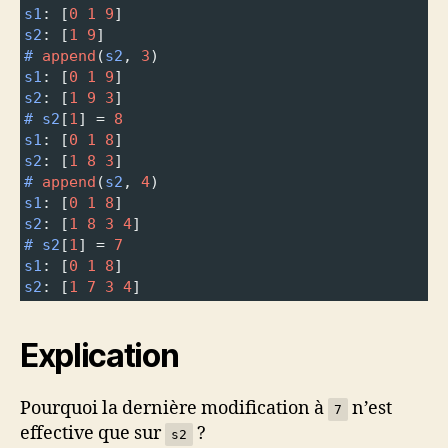
s1
: [
0
1
9
]
s2
: [
1
9
]
#
append
(
s2
, 
3
)
s1
: [
0
1
9
]
s2
: [
1
9
3
]
#
s2
[
1
] 
=
8
s1
: [
0
1
8
]
s2
: [
1
8
3
]
#
append
(
s2
, 
4
)
s1
: [
0
1
8
]
s2
: [
1
8
3
4
]
#
s2
[
1
] 
=
7
s1
: [
0
1
8
]
s2
: [
1
7
3
4
]
Explication
Pourquoi la dernière modification à
n’est
7
effective que sur
?
s2