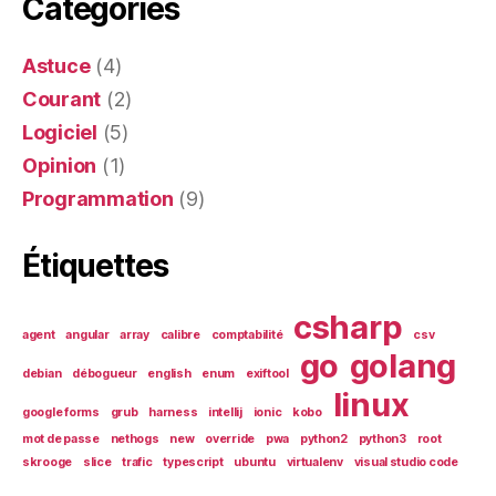
Catégories
Astuce
(4)
Courant
(2)
Logiciel
(5)
Opinion
(1)
Programmation
(9)
Étiquettes
csharp
agent
angular
array
calibre
comptabilité
csv
go
golang
debian
débogueur
english
enum
exiftool
linux
google forms
grub
harness
intellij
ionic
kobo
mot de passe
nethogs
new
override
pwa
python2
python3
root
skrooge
slice
trafic
typescript
ubuntu
virtualenv
visual studio code