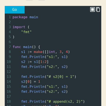
Go
1
package
main
2
3
import
 (
4
"fmt"
5
)
6
7
func
main
() {
8
s1
 :
=
make
([]
int
, 
3
, 
4
)
9
fmt
.
Println
(
"s1:"
, 
s1
)
10
s2
 :
=
s1
[
1
:
2
]
11
fmt
.
Println
(
"s2:"
, 
s2
)
12
13
fmt
.
Println
(
"# s2[0] = 1"
)
14
s2
[
0
] 
=
1
15
fmt
.
Println
(
"s1:"
, 
s1
)
16
fmt
.
Println
(
"s2:"
, 
s2
)
17
18
fmt
.
Println
(
"# append(s2, 2)"
)