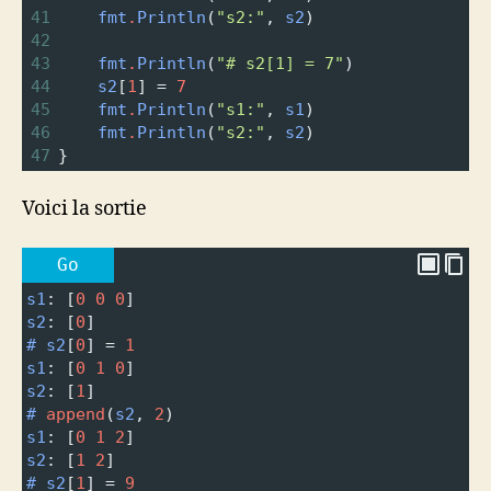
41
fmt
.
Println
(
"s2:"
, 
s2
)
42
43
fmt
.
Println
(
"# s2[1] = 7"
)
44
s2
[
1
] 
=
7
45
fmt
.
Println
(
"s1:"
, 
s1
)
46
fmt
.
Println
(
"s2:"
, 
s2
)
47
}
Voici la sortie
Go
s1
: [
0
0
0
]
s2
: [
0
]
#
s2
[
0
] 
=
1
s1
: [
0
1
0
]
s2
: [
1
]
#
append
(
s2
, 
2
)
s1
: [
0
1
2
]
s2
: [
1
2
]
#
s2
[
1
] 
=
9