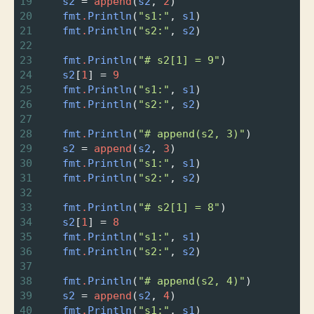
19
s2
=
append
(
s2
, 
2
)
20
fmt
.
Println
(
"s1:"
, 
s1
)
21
fmt
.
Println
(
"s2:"
, 
s2
)
22
23
fmt
.
Println
(
"# s2[1] = 9"
)
24
s2
[
1
] 
=
9
25
fmt
.
Println
(
"s1:"
, 
s1
)
26
fmt
.
Println
(
"s2:"
, 
s2
)
27
28
fmt
.
Println
(
"# append(s2, 3)"
)
29
s2
=
append
(
s2
, 
3
)
30
fmt
.
Println
(
"s1:"
, 
s1
)
31
fmt
.
Println
(
"s2:"
, 
s2
)
32
33
fmt
.
Println
(
"# s2[1] = 8"
)
34
s2
[
1
] 
=
8
35
fmt
.
Println
(
"s1:"
, 
s1
)
36
fmt
.
Println
(
"s2:"
, 
s2
)
37
38
fmt
.
Println
(
"# append(s2, 4)"
)
39
s2
=
append
(
s2
, 
4
)
40
fmt
.
Println
(
"s1:"
, 
s1
)