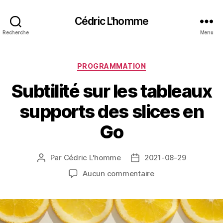
Cédric L'homme
Recherche
Menu
Catégories
PROGRAMMATION
Subtilité sur les tableaux
supports des slices en
Go
Par
Cédric L'homme
2021-08-29
Auteur
Date
de
de
sur
Aucun commentaire
l’article
l’article
Subtilité
sur
les
tableaux