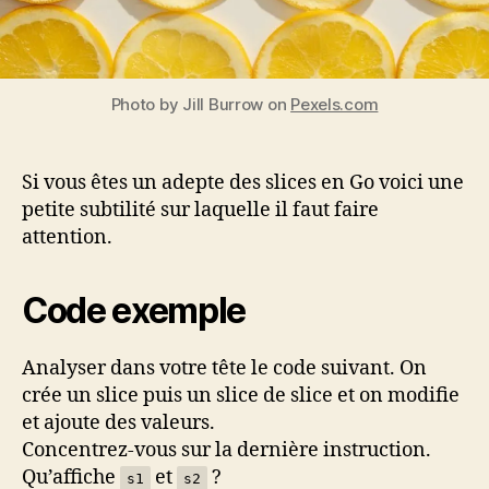
supports
des
slices
en
Photo by Jill Burrow on
Pexels.com
Go
Si vous êtes un adepte des slices en Go voici une
petite subtilité sur laquelle il faut faire
attention.
Code exemple
Analyser dans votre tête le code suivant. On
crée un slice puis un slice de slice et on modifie
et ajoute des valeurs.
Concentrez-vous sur la dernière instruction.
Qu’affiche
et
?
s1
s2