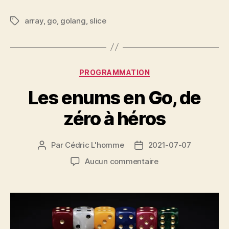
array
,
go
,
golang
,
slice
Étiquettes
Catégories
PROGRAMMATION
Les enums en Go, de
zéro à héros
Par
Cédric L'homme
2021-07-07
Auteur
Date
de
de
sur
Aucun commentaire
l’article
l’article
Les
enums
en
Go,
de
zéro