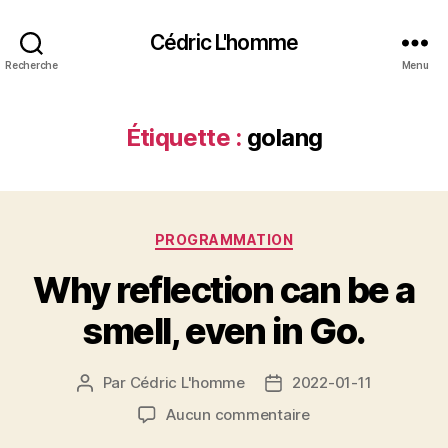
Cédric L'homme
Recherche
Menu
Étiquette :
golang
Catégories
PROGRAMMATION
Why reflection can be a
smell, even in Go.
Par
Cédric L'homme
2022-01-11
Auteur
Date
de
de
sur
Aucun commentaire
l’article
l’article
Why