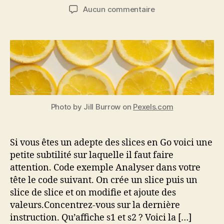
de
de
sur
Aucun commentaire
l’article
l’article
Subtilité
sur
les
tableaux
supports
des
slices
en
Photo by Jill Burrow on
Pexels.com
Go
Si vous êtes un adepte des slices en Go voici une
petite subtilité sur laquelle il faut faire
attention. Code exemple Analyser dans votre
tête le code suivant. On crée un slice puis un
slice de slice et on modifie et ajoute des
valeurs.Concentrez-vous sur la dernière
instruction. Qu’affiche s1 et s2 ? Voici la […]