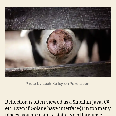
reflection
can
be
a
smell,
even
in
Go.
Photo by Leah Kelley on
Pexels.com
Reflection is often viewed as a Smell in Java, C#,
etc. Even if Golang have interface{} in too many
places, you are using a static typed language,