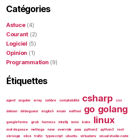
Catégories
Astuce
(4)
Courant
(2)
Logiciel
(5)
Opinion
(1)
Programmation
(9)
Étiquettes
csharp
agent
angular
array
calibre
comptabilité
csv
go
golang
debian
débogueur
english
enum
exiftool
linux
google forms
grub
harness
intellij
ionic
kobo
mot de passe
nethogs
new
override
pwa
python2
python3
root
skrooge
slice
trafic
typescript
ubuntu
virtualenv
visual studio code