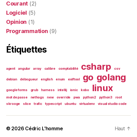
Courant
(2)
Logiciel
(5)
Opinion
(1)
Programmation
(9)
Étiquettes
csharp
agent
angular
array
calibre
comptabilité
csv
go
golang
debian
débogueur
english
enum
exiftool
linux
google forms
grub
harness
intellij
ionic
kobo
mot de passe
nethogs
new
override
pwa
python2
python3
root
skrooge
slice
trafic
typescript
ubuntu
virtualenv
visual studio code
© 2026
Cédric L'homme
Haut
↑