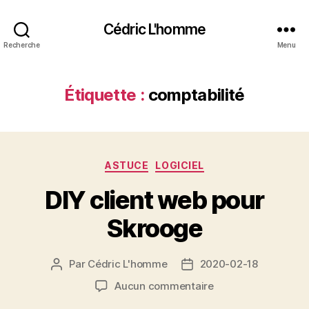
Cédric L'homme
Recherche
Menu
Étiquette :
comptabilité
Catégories
ASTUCE
LOGICIEL
DIY client web pour
Skrooge
Par
Cédric L'homme
2020-02-18
Auteur
Date
de
de
sur
Aucun commentaire
l’article
l’article
DIY