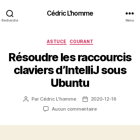
Cédric L'homme
Recherche
Menu
Catégories
ASTUCE
COURANT
Résoudre les raccourcis
claviers d’IntelliJ sous
Ubuntu
Par
Cédric L'homme
2020-12-16
Auteur
Date
de
de
sur
Aucun commentaire
l’article
l’article
Résoudre
les
raccourcis
claviers