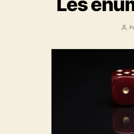
Les enum
P
Aute
de
l’art