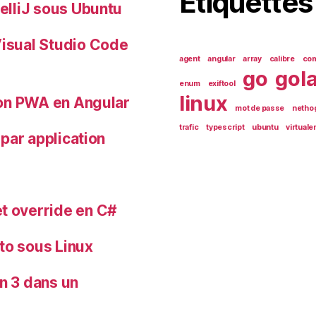
Étiquettes
telliJ sous Ubuntu
Visual Studio Code
agent
angular
array
calibre
com
go
gol
enum
exiftool
linux
tion PWA en Angular
mot de passe
netho
trafic
typescript
ubuntu
virtuale
 par application
t override en C#
to sous Linux
n 3 dans un