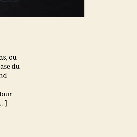
ns, ou
base du
and
tour
[…]