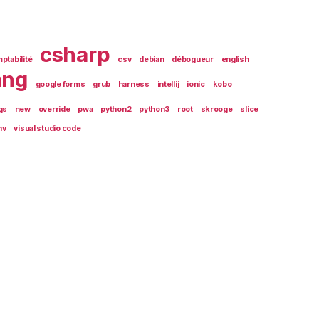
csharp
ptabilité
csv
debian
débogueur
english
ang
google forms
grub
harness
intellij
ionic
kobo
gs
new
override
pwa
python2
python3
root
skrooge
slice
nv
visual studio code