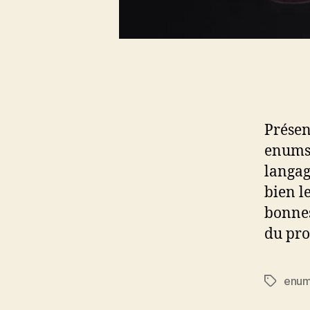
Présen
enums 
langag
bien le
bonnes
du pro
enu
Étiquett