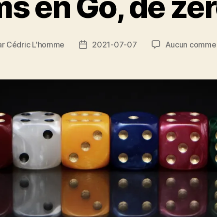
s en Go, de zér
ar
Cédric L'homme
2021-07-07
Aucun commen
ur
Date
de
icle
l’article